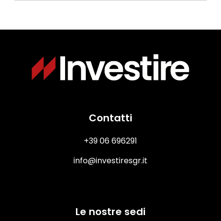
ESG
22.07.21
Immagine
Contatti
+39 06 696291
info@investiresgr.it
Le nostre sedi