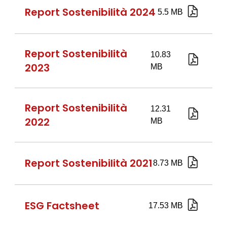
2025.pd
Report Sostenibilità 2024
investir
2024.pd
Report Sostenibilità
2023
Report
Sostenib
2023.pd
Report Sostenibilità
2022
report_
Report Sostenibilità 2021
270722_
ESG Factsheet
Factshe