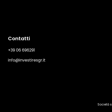
Immagine
Contatti
+39 06 696291
info@investiresgr.it
Società s