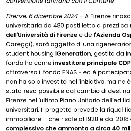
convenzione tariffaria con il Comune
Firenze, 6 dicembre 2024
– A Firenze rinas
universitaria da 480 posti letto a prezzi ca
dell'Università di Firenze
e del
l'Azienda Os
Careggi), sarà oggetto di una rigenerazio
student housing
iGeneration,
gestito da
I
fondo ha come
investitore principale CD
attraverso il fondo FNAS - ed è partecip
non ha solo investito nell’iniziativa ma ne
stata resa possibile dal cambio di desti
Firenze nell’ultimo Piano Unitario dell’edifi
universitari. Il progetto prevede la riquali
immobiliare – che risale al 1920 e dal 2018 
complessivo che ammonta a circa 40 mili