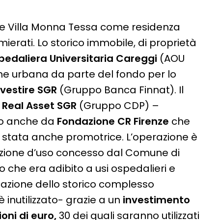
ce Villa Monna Tessa come residenza
lmierati. Lo storico immobile, di proprietà
pedaliera Universitaria Careggi
(AOU
ne urbana da parte del fondo per lo
nvestire SGR
(Gruppo Banca Finnat). Il
P Real Asset SGR
(Gruppo CDP) –
ato anche da
Fondazione CR Firenze
che
 è stata anche promotrice. L’operazione è
nazione d’uso concesso dal Comune di
cio che era adibito a usi ospedalieri e
ficazione dello storico complesso
è inutilizzato- grazie a un
investimento
oni di euro,
30 dei quali saranno utilizzati