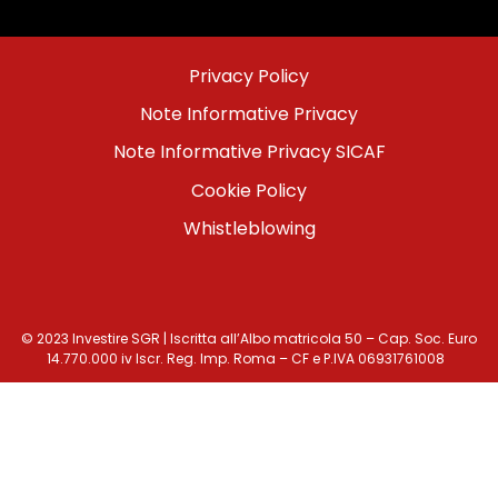
Menu
Privacy Policy
footer
Note Informative Privacy
bottom
Note Informative Privacy SICAF
Cookie Policy
Whistleblowing
© 2023 Investire SGR | Iscritta all’Albo matricola 50 – Cap. Soc. Euro
14.770.000 iv Iscr. Reg. Imp. Roma – CF e P.IVA 06931761008