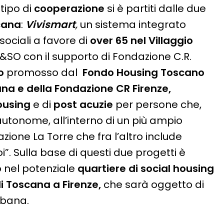
tipo di
cooperazione
si è partiti dalle due
cana
:
Vivismart
,
un sistema integrato
sociali a favore di
over 65 nel Villaggio
O con il supporto di Fondazione C.R.
no
promosso dal
Fondo Housing Toscano
na e della Fondazione CR Firenze,
ousing
e di
post acuzie
per persone che,
tonome, all’interno di un più ampio
zione La Torre che fra l’altro include
”. Sulla base di questi due progetti è
 nel potenziale
quartiere di social housing
i Toscana a Firenze,
che sarà oggetto di
rbana.