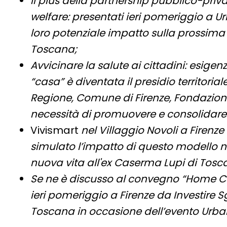
Il plus della partnership pubblico-priv
welfare: presentati ieri pomeriggio a U
loro potenziale impatto sulla prossima 
Toscana;
Avvicinare la salute ai cittadini: esi
“casa” è diventata il presidio territoria
Regione, Comune di Firenze, Fondazione
necessità di promuovere e consolidare l
Vivismart
nel Villaggio Novoli a Firenze 
simulato l’impatto di questo modello n
nuova vita all'ex Caserma Lupi di Tosca
Se ne è discusso al convegno “Home Ca
ieri pomeriggio a Firenze da Investire 
Toscana in occasione dell’evento Urb