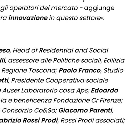
a gli operatori del mercato -
aggiunge
era
innovazione
in questo settore
»
.
eso
, Head of Residential and Social
li
, assessore alle Politiche sociali, Edilizia
e Regione Toscana;
Paolo Franco
, Studio
tti
, Presidente Cooperativa sociale
e Auser Laboratorio casa Aps;
Edoardo
pia e beneficenza Fondazione Cr Firenze;
ne Consorzio Co&So;
Giacomo Parenti
,
abrizio Rossi Prodi
, Rossi Prodi associati;