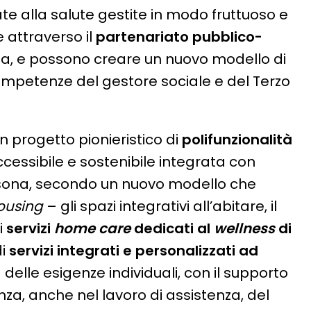
ate alla salute gestite in modo fruttuoso e
 attraverso il
partenariato pubblico-
ana, e possono creare un nuovo modello di
competenze del gestore sociale e del Terzo
n progetto pionieristico di
polifunzionalità
ccessibile e sostenibile integrata con
sona, secondo un nuovo modello che
ousing
– gli spazi integrativi all’abitare, il
i
servizi
home care
dedicati al
wellness
di
di
servizi integrati e personalizzati ad
delle esigenze individuali, con il supporto
nza, anche nel lavoro di assistenza, del