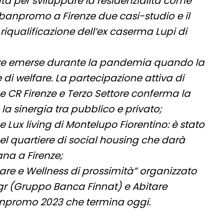
ata per sviluppare la residenzialità come
rbanpromo a Firenze due casi-studio e il
riqualificazione dell’ex caserma Lupi di
genze emerse durante la pandemia quando la
le di welfare. La partecipazione attiva di
 CR Firenze e Terzo Settore conferma la
a sinergia tra pubblico e privato;
e Lux living di Montelupo Fiorentino: è stato
el quartiere di social housing che darà
na a Firenze;
re e Wellness di prossimità” organizzato
Sgr (Gruppo Banca Finnat) e Abitare
anpromo 2023 che termina oggi.