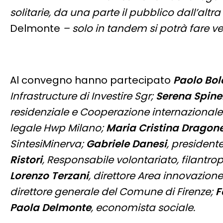
solitarie, da una parte il pubblico dall’altr
Delmonte
– solo in tandem si potrà fare v
Al convegno hanno partecipato
Paolo Bol
Infrastructure di Investire Sgr;
Serena Spinel
residenziale e Cooperazione internazional
legale Hwp Milano;
Maria Cristina Dragone
SintesiMinerva;
Gabriele Danesi
, president
Ristori
, Responsabile volontariato, filantro
Lorenzo Terzani
, direttore Area innovazio
direttore generale del Comune di Firenze;
F
Paola Delmonte
, economista sociale.