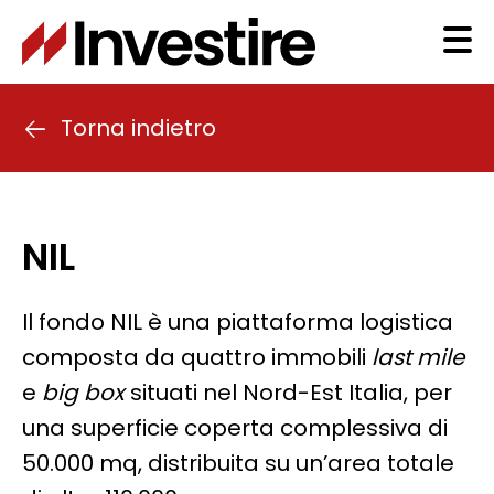
Salta
al
Ma
contenuto
principale
na
Torna indietro
NIL
Il fondo NIL è una piattaforma logistica
composta da quattro immobili
last mile
e
big box
situati nel Nord-Est Italia, per
una superficie coperta complessiva di
50.000 mq, distribuita su un’area totale